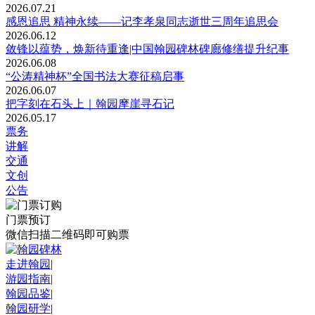
2026.07.21
感恩追思 精神永续——记李孝泉同志逝世三周年追思会
2026.06.12
敛锋以蕴势，焕新待重逢|中国翰园碑林碑廊修缮提升纪事
2026.06.08
“公涛精神杯”全国书法大赛征稿启事
2026.06.07
把字刻在石头上｜翰园摩崖寻石记
2026.05.17
票务
讲解
交通
文创
公告
门票预订
微信扫描二维码即可购票
走进翰园
|
游园指南
|
翰园品鉴
|
翰园研学
|