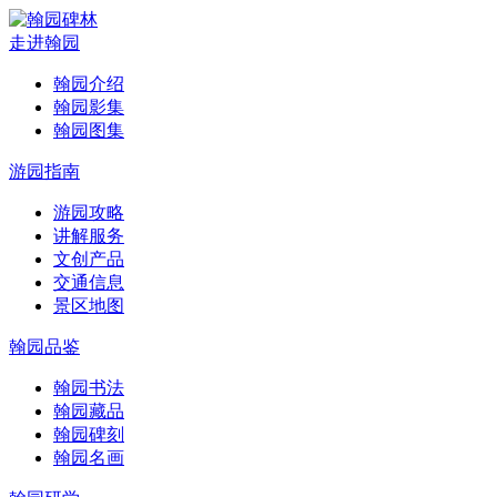
走进翰园
翰园介绍
翰园影集
翰园图集
游园指南
游园攻略
讲解服务
文创产品
交通信息
景区地图
翰园品鉴
翰园书法
翰园藏品
翰园碑刻
翰园名画