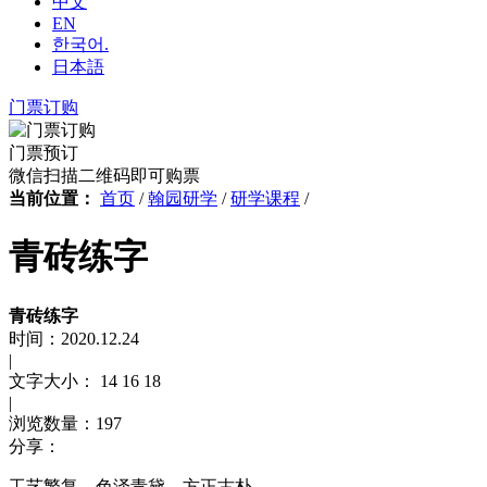
中文
EN
한국어.
日本語
门票订购
门票预订
微信扫描二维码即可购票
当前位置：
首页
/
翰园研学
/
研学课程
/
青砖练字
青砖练字
时间：2020.12.24
|
文字大小：
14
16
18
|
浏览数量：197
分享：
工艺繁复，色泽青黛，方正古朴