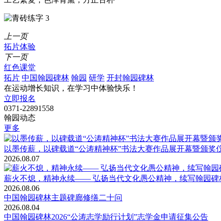
上一页
拓片体验
下一页
红色课堂
拓片
中国翰园碑林
翰园
研学
开封翰园碑林
在运动增长知识，在学习中体验快乐！
立即报名
0371-22891558
翰园动态
更多
以墨传薪，以碑载道“公涛精神杯”书法大赛作品展开幕暨颁奖
2026.08.07
薪火不熄，精神永续—— 弘扬当代文化愚公精神，续写翰园碑
2026.08.06
中国翰园碑林主题碑廊修缮二十问
2026.08.04
中国翰园碑林2026“公涛志学励行计划”志学金申请征集公告