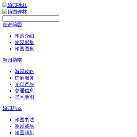
走进翰园
翰园介绍
翰园影集
翰园图集
游园指南
游园攻略
讲解服务
文创产品
交通信息
景区地图
翰园品鉴
翰园书法
翰园藏品
翰园碑刻