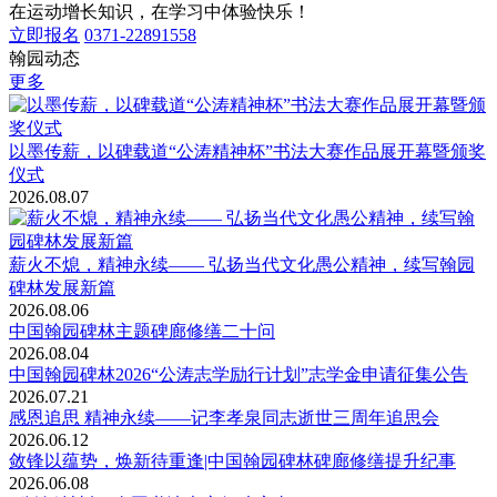
在运动增长知识，在学习中体验快乐！
立即报名
0371-22891558
翰园动态
更多
以墨传薪，以碑载道“公涛精神杯”书法大赛作品展开幕暨颁奖
仪式
2026.08.07
薪火不熄，精神永续—— 弘扬当代文化愚公精神，续写翰园
碑林发展新篇
2026.08.06
中国翰园碑林主题碑廊修缮二十问
2026.08.04
中国翰园碑林2026“公涛志学励行计划”志学金申请征集公告
2026.07.21
感恩追思 精神永续——记李孝泉同志逝世三周年追思会
2026.06.12
敛锋以蕴势，焕新待重逢|中国翰园碑林碑廊修缮提升纪事
2026.06.08