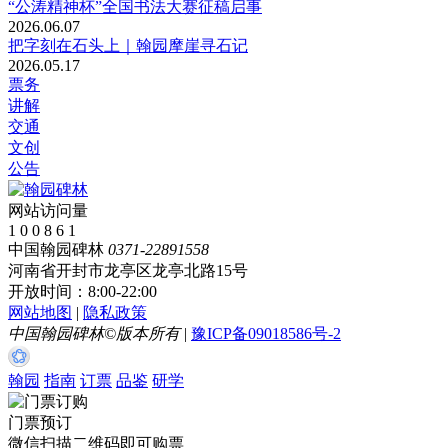
“公涛精神杯”全国书法大赛征稿启事
2026.06.07
把字刻在石头上｜翰园摩崖寻石记
2026.05.17
票务
讲解
交通
文创
公告
网站访问量
1
0
0
8
6
1
中国翰园碑林
0371-22891558
河南省开封市龙亭区龙亭北路15号
开放时间：8:00-22:00
网站地图
|
隐私政策
中国翰园碑林©版本所有
|
豫ICP备09018586号-2
翰园
指南
订票
品鉴
研学
门票预订
微信扫描二维码即可购票