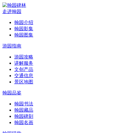
走进翰园
翰园介绍
翰园影集
翰园图集
游园指南
游园攻略
讲解服务
文创产品
交通信息
景区地图
翰园品鉴
翰园书法
翰园藏品
翰园碑刻
翰园名画