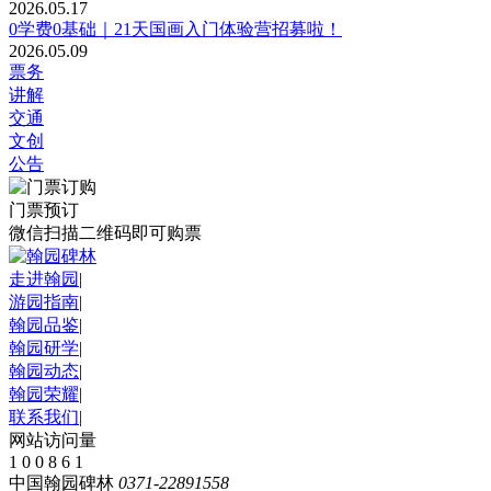
2026.05.17
0学费0基础｜21天国画入门体验营招募啦！
2026.05.09
票务
讲解
交通
文创
公告
门票预订
微信扫描二维码即可购票
走进翰园
|
游园指南
|
翰园品鉴
|
翰园研学
|
翰园动态
|
翰园荣耀
|
联系我们
|
网站访问量
1
0
0
8
6
1
中国翰园碑林
0371-22891558