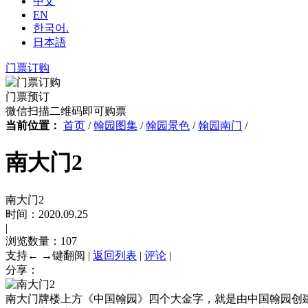
中文
EN
한국어.
日本語
门票订购
门票预订
微信扫描二维码即可购票
当前位置：
首页
/
翰园图集
/
翰园景色
/
翰园南门
/
南大门2
南大门2
时间：2020.09.25
|
浏览数量：107
支持← →键翻阅
|
返回列表
|
评论
|
分享：
南大门牌楼上方《中国翰园》四个大金字，就是由中国翰园创建