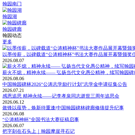
翰园南门
翰园湖
翰园碑廊
翰园动态
更多
以墨传薪，以碑载道“公涛精神杯”书法大赛作品展开幕暨颁奖
2026.08.07
薪火不熄，精神永续—— 弘扬当代文化愚公精神，续写翰园碑
2026.08.06
中国翰园碑林2026“公涛志学励行计划”志学金申请征集公告
2026.07.21
感恩追思 精神永续——记李孝泉同志逝世三周年追思会
2026.06.12
敛锋以蕴势，焕新待重逢|中国翰园碑林碑廊修缮提升纪事
2026.06.08
“公涛精神杯”全国书法大赛征稿启事
2026.06.07
把字刻在石头上｜翰园摩崖寻石记