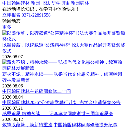
中国翰园碑林
翰园
书法
研学
开封翰园碑林
在运动增长知识，在学习中体验快乐！
立即报名
0371-22891558
翰园动态
更多
以墨传薪，以碑载道“公涛精神杯”书法大赛作品展开幕暨颁奖
仪式
2026.08.07
薪火不熄，精神永续—— 弘扬当代文化愚公精神，续写翰园
碑林发展新篇
2026.08.06
中国翰园碑林主题碑廊修缮二十问
2026.08.04
中国翰园碑林2026“公涛志学励行计划”志学金申请征集公告
2026.07.21
感恩追思 精神永续——记李孝泉同志逝世三周年追思会
2026.06.12
敛锋以蕴势，焕新待重逢|中国翰园碑林碑廊修缮提升纪事