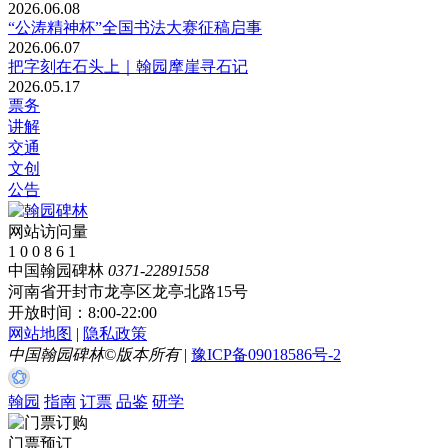
2026.06.08
“公涛精神杯”全国书法大赛征稿启事
2026.06.07
把字刻在石头上｜翰园摩崖寻石记
2026.05.17
票务
讲解
交通
文创
公告
网站访问量
1
0
0
8
6
1
中国翰园碑林
0371-22891558
河南省开封市龙亭区龙亭北路15号
开放时间：8:00-22:00
网站地图
|
隐私政策
中国翰园碑林©版本所有
|
豫ICP备09018586号-2
翰园
指南
订票
品鉴
研学
门票预订