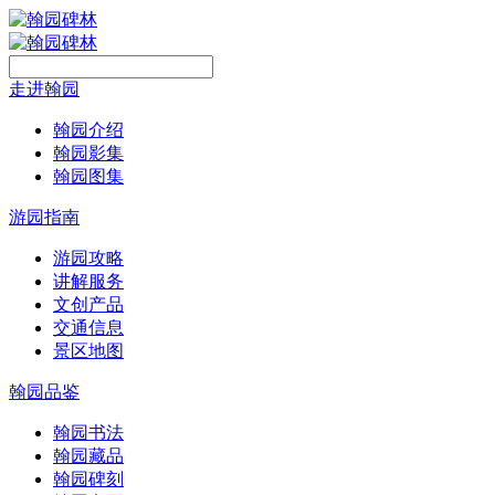
走进翰园
翰园介绍
翰园影集
翰园图集
游园指南
游园攻略
讲解服务
文创产品
交通信息
景区地图
翰园品鉴
翰园书法
翰园藏品
翰园碑刻